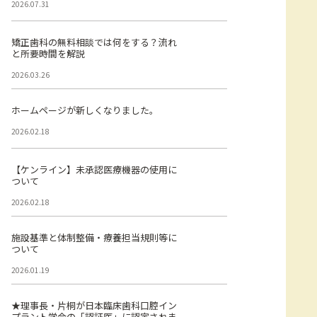
2026.07.31
矯正歯科の無料相談では何をする？流れ
と所要時間を解説
2026.03.26
ホームページが新しくなりました。
2026.02.18
【ケンライン】未承認医療機器の使用に
ついて
2026.02.18
施設基準と体制整備・療養担当規則等に
ついて
2026.01.19
★理事長・片桐が日本臨床歯科口腔イン
プラント学会の「認証医」に認定されま