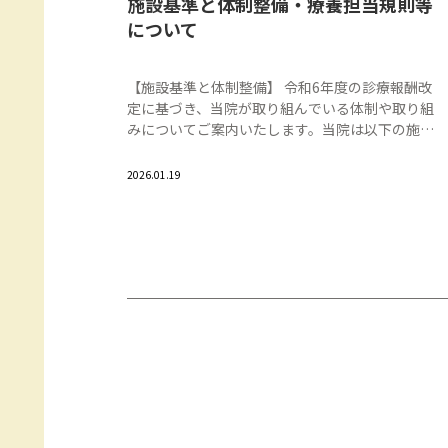
施設基準と体制整備・療養担当規則等
について
【施設基準と体制整備】 令和6年度の診療報酬改
定に基づき、当院が取り組んでいる体制や取り組
みについてご案内いたします。当院は以下の施設
基準等に適合している旨を、厚生労働省地方厚生
（支）局に届け出を行っています。 ●初診料 […]
2026.01.19