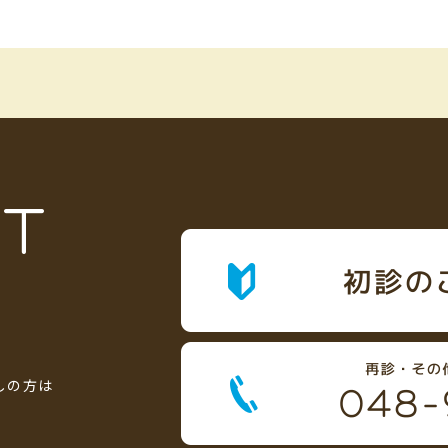
T
しの方は