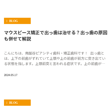
BLOG
マウスピース矯正で出っ歯は治せる？出っ歯の原因
も併せて解説
こんにちは、南越谷ピアシティ歯科・矯正歯科です！ 出っ歯と
は、上下の前歯がずれていて上顎や上の前歯が前方に突き出てい
る状態を指します。上顎前突と言われる症状です。上の前歯が前
に飛び出ているのは目につきやすい […]
2024.05.17
BLOG